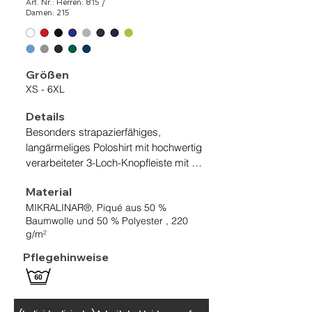
Art. Nr.: Herren: 815 /
Damen: 215
Größen
XS - 6XL
Details
Besonders strapazierfähiges, 
langärmeliges Poloshirt mit hochwertig 
verarbeiteter 3-Loch-Knopfleiste mit 
extra haltbar angenähten, 
Material
bruchsicheren Knöpfen, Ton in Ton mit 
MIKRALINAR®, Piqué aus 50 %
gelasertem HAKRO Schriftzug. Mit 
Baumwolle und 50 % Polyester , 220
Ersatzknopf und Nackenband. Die 
g/m²
Rippstrickbündchen an den Ärmeln 
sind durch den LYCRA®-Anteil 
Pflegehinweise
besonders formstabil. Leasingkoller zur 
einfachen Kennzeichnung in der 
gewerblichen Wäscherei und 