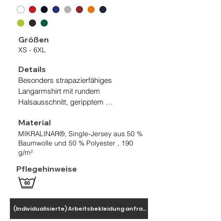
Größen
XS - 6XL
Details
Besonders strapazierfähiges 
Langarmshirt mit rundem 
Halsausschnitt, geripptem 
Halsbündchen und Nackenband. 
Material
Leasingkoller zur einfachen 
MIKRALINAR®, Single-Jersey aus 50 %
Kennzeichnung in der gewerblichen 
Baumwolle und 50 % Polyester , 190
Wäscherei und Aufhängebänder im 
g/m²
Saum. Hergestellt aus schwerem, 
besonders pflegeleichtem und 
Pflegehinweise
funktionellem Single-Jersey aus dem 
HAKRO Performance-Materialmix 
MIKRALINAR®. Gewebtes HAKRO 
(Individualisierte) Arbeitsbekleidung anfragen
Necklabel aus hochwertigem Kettsatin 