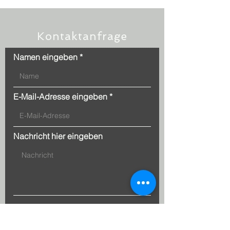
mit weichen, ultraschallgeschnittenen 
Bandkanten für höchsten Tragekomfort 
und gewebtes HAKRO Flaglabel an der 
linken Seitennaht.
Kontaktanfrage
Namen eingeben
E-Mail-Adresse eingeben
Nachricht hier eingeben
Absenden